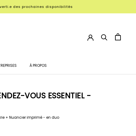
verti.e des prochaines disponibilités
TREPRISES
À PROPOS
TREPRISES
À PROPOS
ENDEZ-VOUS ESSENTIEL -
rie + Nuancier imprimé - en duo