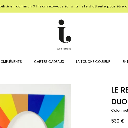
ilité en commun ? Inscrivez-vous ici à la liste d'attente pour être a
OMPLÉMENTS
CARTES CADEAUX
LA TOUCHE COULEUR
EN
OMPLÉMENTS
CARTES CADEAUX
EN
LE R
DUO
Colorimét
530 €