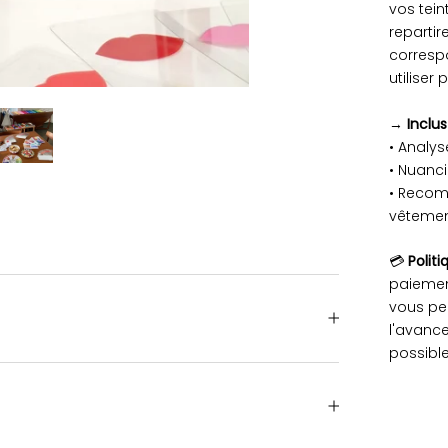
vos tein
reparti
corresp
utilise
→
Inclu
• Analy
• Nuanc
• Recom
vêteme
💳
Polit
paiemen
vous peu
l'avanc
possible