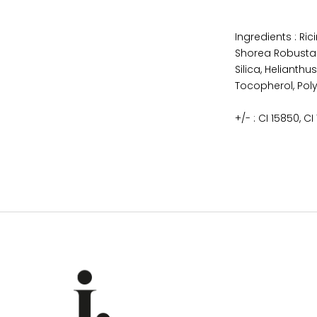
Ingredients : Ri
Shorea Robusta R
Silica, Helianth
Tocopherol, Poly
+/- : CI 15850, C