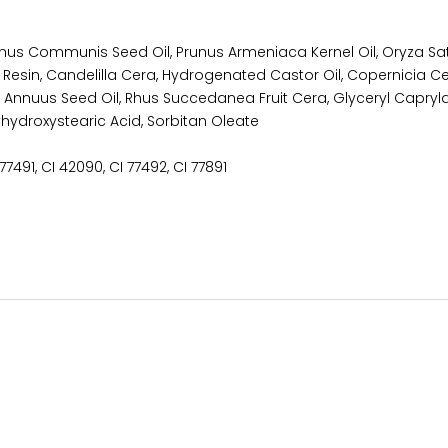
cinus Communis Seed Oil, Prunus Armeniaca Kernel Oil, Oryza Sa
esin, Candelilla Cera, Hydrogenated Castor Oil, Copernicia Cer
us Annuus Seed Oil, Rhus Succedanea Fruit Cera, Glyceryl Capryl
hydroxystearic Acid, Sorbitan Oleate
I 77491, CI 42090, CI 77492, CI 77891