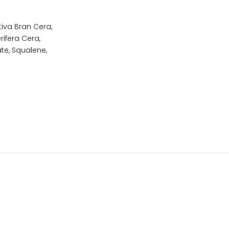
tiva Bran Cera,
ifera Cera,
ate, Squalene,