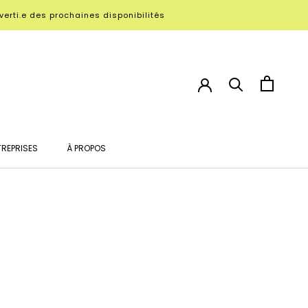
verti.e des prochaines disponibilités
TREPRISES
À PROPOS
TREPRISES
À PROPOS