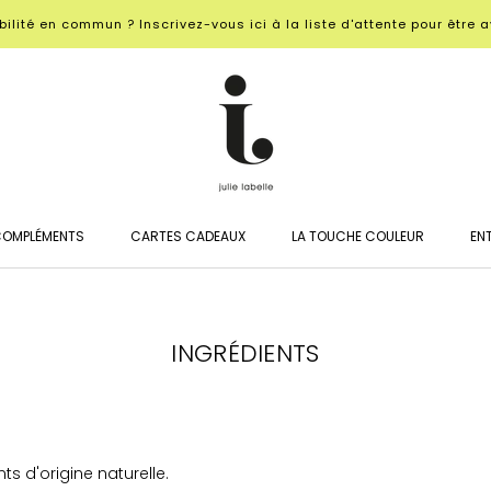
ilité en commun ? Inscrivez-vous ici à la liste d'attente pour être a
OMPLÉMENTS
CARTES CADEAUX
LA TOUCHE COULEUR
EN
OMPLÉMENTS
CARTES CADEAUX
EN
INGRÉDIENTS
ts d'origine naturelle.